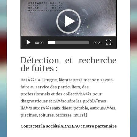
vidéo
00:00
00:21
Détection et recherche
de fuites :
BasÃ©e Ã Urugne, lâentreprise met son savoir-
faire au service des particuliers, des
professionnels et des collectivitÃ©s pour
diagnostiquer et rÃ©soudre les problÃ¨mes
liÃ©s aux rÃ©seaux dâeau potable, eaux usÃ©es,
piscines, toitures, terrasse, mursâ¦
Contactez la société ARAZEAU : notre partenaire