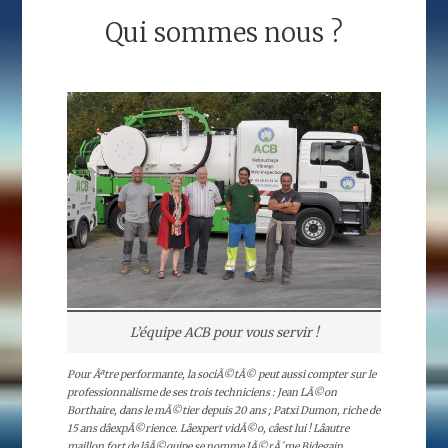
Qui sommes nous ?
L’équipe ACB pour vous servir !
Pour Ãªtre performante, la sociÃ©tÃ© peut aussi compter sur le
professionnalisme de ses trois techniciens : Jean LÃ©on
Borthaire, dans le mÃ©tier depuis 20 ans ; Patxi Dumon, riche de
15 ans dâexpÃ©rience. Lâexpert vidÃ©o, câest lui ! Lâautre
maillon fort de lâÃ©quipe se nomme JÃ©rÃ´me Bidegain,