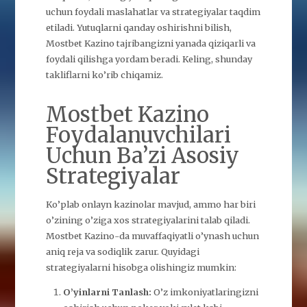
uchun foydali maslahatlar va strategiyalar taqdim
etiladi. Yutuqlarni qanday oshirishni bilish,
Mostbet Kazino tajribangizni yanada qiziqarli va
foydali qilishga yordam beradi. Keling, shunday
takliflarni ko’rib chiqamiz.
Mostbet Kazino
Foydalanuvchilari
Uchun Ba’zi Asosiy
Strategiyalar
Ko’plab onlayn kazinolar mavjud, ammo har biri
o’zining o’ziga xos strategiyalarini talab qiladi.
Mostbet Kazino-da muvaffaqiyatli o’ynash uchun
aniq reja va sodiqlik zarur. Quyidagi
strategiyalarni hisobga olishingiz mumkin:
O’yinlarni Tanlash:
O’z imkoniyatlaringizni