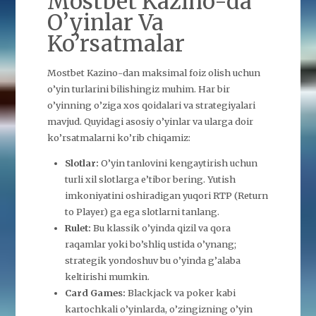
Mostbet Kazino-da
O’yinlar Va
Ko’rsatmalar
Mostbet Kazino-dan maksimal foiz olish uchun
o’yin turlarini bilishingiz muhim. Har bir
o’yinning o’ziga xos qoidalari va strategiyalari
mavjud. Quyidagi asosiy o’yinlar va ularga doir
ko’rsatmalarni ko’rib chiqamiz:
Slotlar:
O’yin tanlovini kengaytirish uchun
turli xil slotlarga e’tibor bering. Yutish
imkoniyatini oshiradigan yuqori RTP (Return
to Player) ga ega slotlarni tanlang.
Rulet:
Bu klassik o’yinda qizil va qora
raqamlar yoki bo’shliq ustida o’ynang;
strategik yondoshuv bu o’yinda g’alaba
keltirishi mumkin.
Card Games:
Blackjack va poker kabi
kartochkali o’yinlarda, o’zingizning o’yin