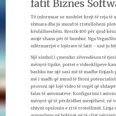
fatit Biznes Softw
Të informuar se modelet krejt të reja t
shtuara dhe ju mund të rrotulloheni plotë
këshillueshëm. Rrezik-100 për qind kënaq
asnjë shans për të humbur. Nga VegasSlot
ndërmarrjet e lojërave të fatit – unë ju bë
Një simbol i çmendur zëvendëson të tjer
mënyrë tipike, portet e videoklipeve kan
bashku me një sasi më të madhe linjash p
më i madh që mund të fitoni potencialisht
provoni një lojë video të vogël që shfaqet
falas të automateve. Konfigurimi i auto
mënyrë që të përdridhet menjëherë, në ve
shtyni opsionin e ri të rrotullimit. Linj
arsyeshme në bobinat në të cilat përzierj